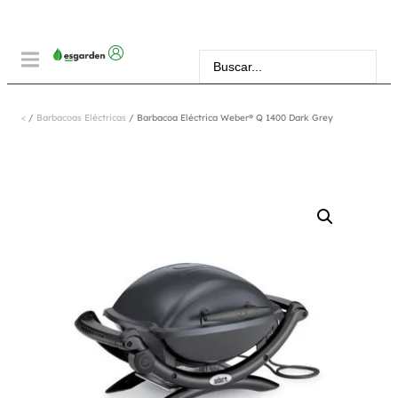
<
/
Barbacoas Eléctricas
/ Barbacoa Eléctrica Weber® Q 1400 Dark Grey