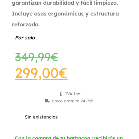
garantizan durabilidad y fácil limpieza.
Incluye asas ergonómicas y estructura
reforzada.
Por solo
349,99
€
299,00
€
IVA Inc.
Envío gratuíto 24-72h
Sin existencias
Con la compra de tu barbacoa ¡recibirás un