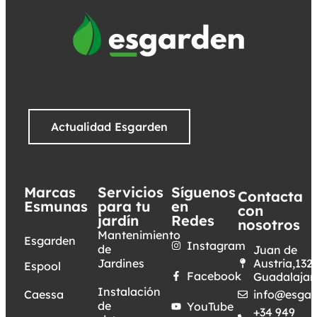
Actualidad Esgarden
Marcas
Servicios
Síguenos
Contacta
Esmunas
para tu
en
con
jardín
Redes
nosotros
Mantenimiento
Esgarden
Instagram
de
Juan de
Jardines
Austria,132.
Espool
Facebook
Guadalajar
Instalación
Caessa
info@esgar
de
YouTube
+34 949