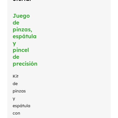
Juego
de
pinzas,
espátula
y
pincel
de
precisión
Kit
de
pinzas
y
espátula
con