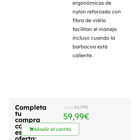
ergonómicas de
nylon reforzado con
fibra de vidrio
facilitan el manejo
incluso cuando la
barbacoa está
caliente.
Completa
64,99
€
Antes
tu
59,99
€
compra
con
Añadir al carrito
esta
oferta: