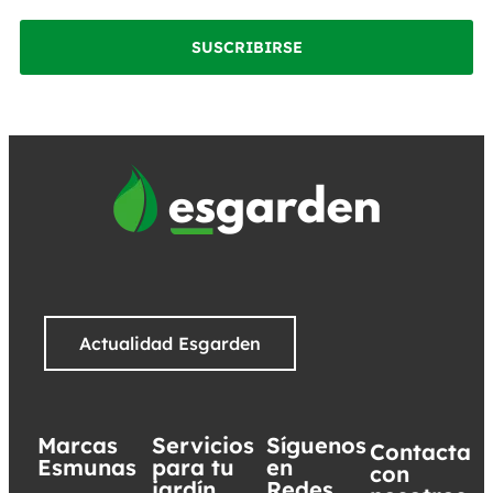
SUSCRIBIRSE
Actualidad Esgarden
Marcas
Servicios
Síguenos
Contacta
Esmunas
para tu
en
con
jardín
Redes