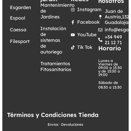
nosotros
Mantenimiento
Esgarden
Instagram
de
Juan de
Jardines
Austria,132.
Espool
Facebook
Guadalajar
Instalación
Caessa
info@esgar
de
YouTube
+34 949
sistemas
Filesport
21 12 71
de
Tik Tok
Horario
autoriego
Lunes a
Tratamientos
Viernes de
09:00 a 13:30
Fitosanitarios
y de 15:30 a
19:00
Sábado de
08:30 a 13:30
Términos y Condiciones Tienda
Envíos
·
Devoluciones