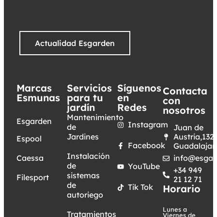
Actualidad Esgarden
Marcas
Servicios
Síguenos
Contacta
Esmunas
para tu
en
con
jardín
Redes
nosotros
Mantenimiento
Esgarden
Instagram
de
Juan de
Jardines
Austria,132.
Espool
Facebook
Guadalajar
Instalación
Caessa
info@esgar
de
YouTube
+34 949
sistemas
Filesport
21 12 71
de
Tik Tok
Horario
autoriego
Lunes a
Tratamientos
Viernes de