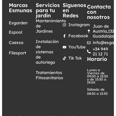
Marcas
Servicios
Síguenos
Contacta
Esmunas
para tu
en
con
jardín
Redes
nosotros
Mantenimiento
Esgarden
Instagram
de
Juan de
Jardines
Austria,132.
Espool
Facebook
Guadalajar
Instalación
Caessa
info@esgar
de
YouTube
+34 949
sistemas
Filesport
21 12 71
de
Tik Tok
Horario
autoriego
Lunes a
Tratamientos
Viernes de
09:00 a 13:30
Fitosanitarios
y de 15:30 a
19:00
Sábado de
08:30 a 13:30