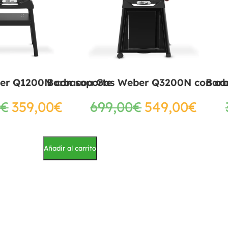
er Q1200N con soporte
Barbacoa Gas Weber Q3200N con ca
Bar
€
359,00
€
699,00
€
549,00
€
Añadir al carrito