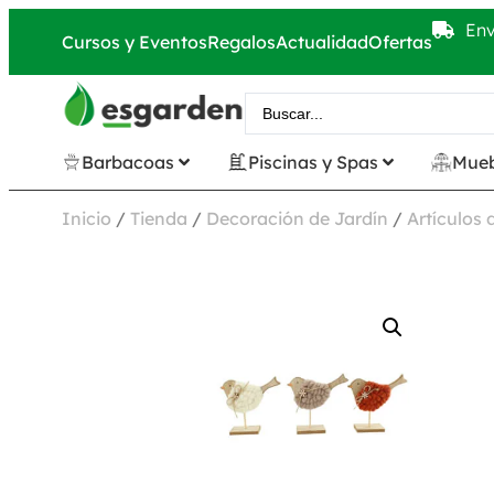
Env
Cursos y Eventos
Regalos
Actualidad
Ofertas
Barbacoas
Piscinas y Spas
Mueb
Inicio
/
Tienda
/
Decoración de Jardín
/
Artículos