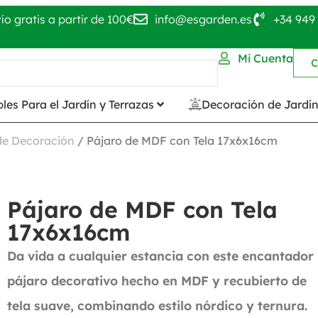
ío gratis a partir de 100€
info@esgarden.es
+34 949 
Mi Cuenta
C
les Para el Jardín y Terrazas
Decoración de Jardí
 de Decoración
/ Pájaro de MDF con Tela 17x6x16cm
Pájaro de MDF con Tela
17x6x16cm
Da vida a cualquier estancia con este encantador
pájaro decorativo hecho en MDF y recubierto de
tela suave, combinando estilo nórdico y ternura.