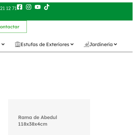
21 12 71
ontactar
n
Estufas de Exteriores
Jardinería
Rama de Abedul
118x38x4cm