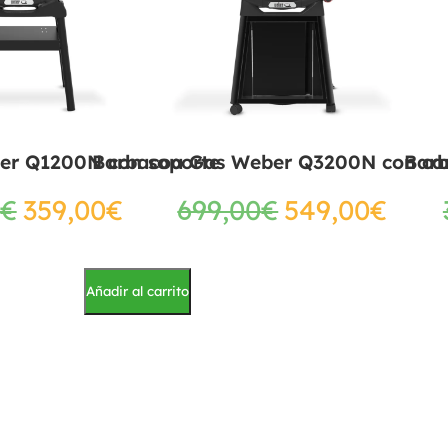
er Q1200N con soporte
Barbacoa Gas Weber Q3200N con ca
Bar
€
359,00
€
699,00
€
549,00
€
Añadir al carrito