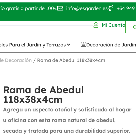
ío gratis a partir de 100€
info@esgarden.es
+34 949 
Mi Cuenta
C
les Para el Jardín y Terrazas
Decoración de Jardí
 de Decoración
/ Rama de Abedul 118x38x4cm
Rama de Abedul
118x38x4cm
Agrega un aspecto otoñal y sofisticado al hogar
u oficina con esta rama natural de abedul,
secada y tratada para una durabilidad superior.