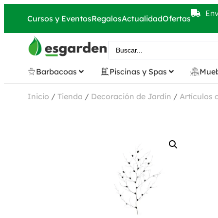
Env
Cursos y Eventos
Regalos
Actualidad
Ofertas
Barbacoas
Piscinas y Spas
Mueb
Inicio
/
Tienda
/
Decoración de Jardín
/
Artículos