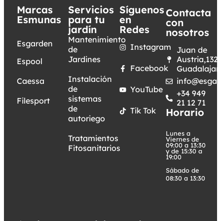
Marcas
Servicios
Síguenos
Contacta
Esmunas
para tu
en
con
jardín
Redes
nosotros
Mantenimiento
Esgarden
Instagram
de
Juan de
Jardines
Austria,132.
Espool
Facebook
Guadalajar
Instalación
Caessa
info@esgar
de
YouTube
+34 949
sistemas
Filesport
21 12 71
de
Tik Tok
Horario
autoriego
Lunes a
Tratamientos
Viernes de
09:00 a 13:30
Fitosanitarios
y de 15:30 a
19:00
Sábado de
08:30 a 13:30