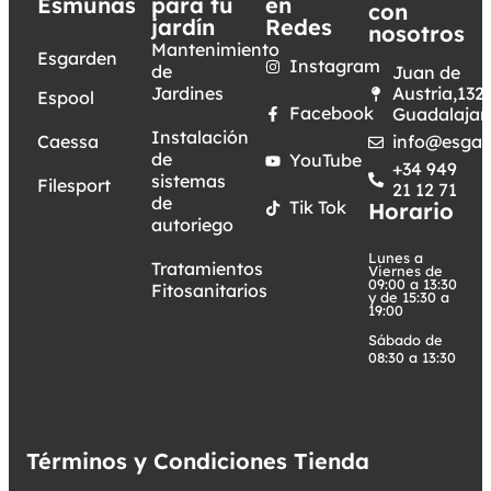
Esmunas
para tu
en
con
jardín
Redes
nosotros
Mantenimiento
Esgarden
Instagram
de
Juan de
Jardines
Austria,132.
Espool
Facebook
Guadalajar
Instalación
Caessa
info@esgar
de
YouTube
+34 949
sistemas
Filesport
21 12 71
de
Tik Tok
Horario
autoriego
Lunes a
Tratamientos
Viernes de
09:00 a 13:30
Fitosanitarios
y de 15:30 a
19:00
Sábado de
08:30 a 13:30
Términos y Condiciones Tienda