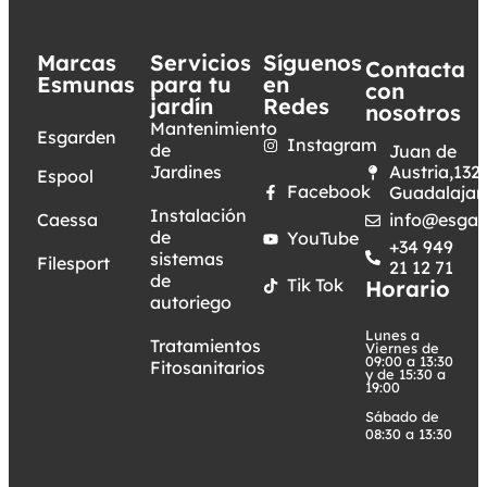
Marcas
Servicios
Síguenos
Contacta
Esmunas
para tu
en
con
jardín
Redes
nosotros
Mantenimiento
Esgarden
Instagram
de
Juan de
Jardines
Austria,132.
Espool
Facebook
Guadalajar
Instalación
Caessa
info@esgar
de
YouTube
+34 949
sistemas
Filesport
21 12 71
de
Tik Tok
Horario
autoriego
Lunes a
Tratamientos
Viernes de
09:00 a 13:30
Fitosanitarios
y de 15:30 a
19:00
Sábado de
08:30 a 13:30