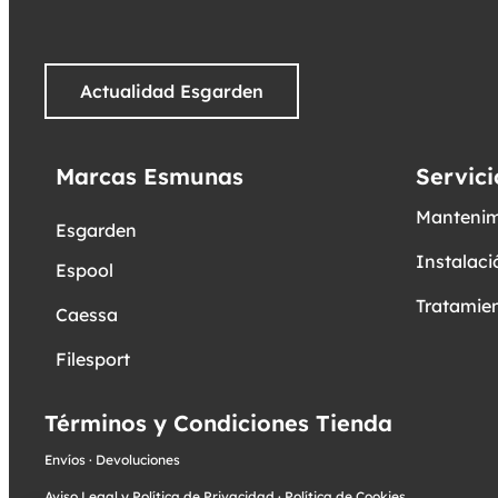
Actualidad Esgarden
Marcas Esmunas
Servici
Mantenim
Esgarden
Instalaci
Espool
Tratamien
Caessa
Filesport
Términos y Condiciones Tienda
Envíos
·
Devoluciones
Aviso Legal y Política de Privacidad
·
Política de Cookies