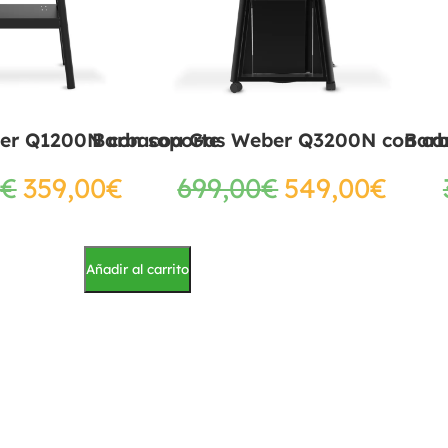
er Q1200N con soporte
Barbacoa Gas Weber Q3200N con ca
Bar
€
359,00
€
699,00
€
549,00
€
Añadir al carrito