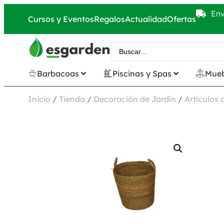
Env
Cursos y Eventos
Regalos
Actualidad
Ofertas
Barbacoas
Piscinas y Spas
Mueb
Inicio
/
Tienda
/
Decoración de Jardín
/
Artículos