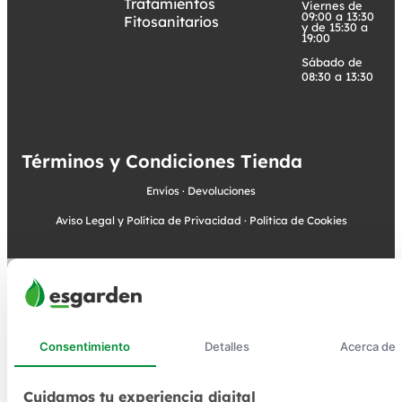
Tratamientos
Viernes de
09:00 a 13:30
Fitosanitarios
y de 15:30 a
19:00
Sábado de
08:30 a 13:30
Términos y Condiciones Tienda
Envíos
·
Devoluciones
Aviso Legal y Política de Privacidad
·
Política de Cookies
Consentimiento
Detalles
Acerca de
Cuidamos tu experiencia digital