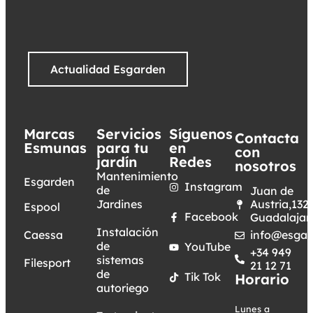
Actualidad Esgarden
Marcas
Servicios
Síguenos
Contacta
Esmunas
para tu
en
con
jardín
Redes
nosotros
Mantenimiento
Esgarden
Instagram
de
Juan de
Jardines
Austria,132.
Espool
Facebook
Guadalajar
Instalación
Caessa
info@esgar
de
YouTube
+34 949
sistemas
Filesport
21 12 71
de
Tik Tok
Horario
autoriego
Lunes a