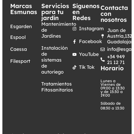
Marcas
Servicios
Síguenos
Contacta
Esmunas
para tu
en
con
jardín
Redes
nosotros
Mantenimiento
Esgarden
Instagram
de
Juan de
Jardines
Austria,132.
Espool
Facebook
Guadalajar
Instalación
Caessa
info@esgar
de
YouTube
+34 949
sistemas
Filesport
21 12 71
de
Tik Tok
Horario
autoriego
Lunes a
Tratamientos
Viernes de
09:00 a 13:30
Fitosanitarios
y de 15:30 a
19:00
Sábado de
08:30 a 13:30