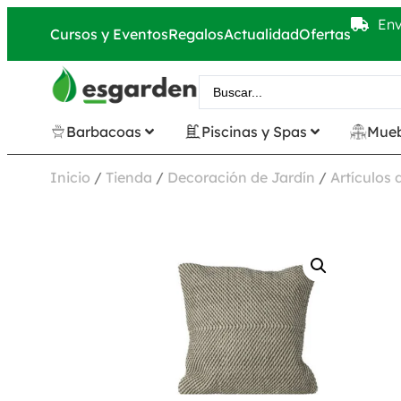
Env
Cursos y Eventos
Regalos
Actualidad
Ofertas
Barbacoas
Piscinas y Spas
Mueb
Inicio
/
Tienda
/
Decoración de Jardín
/
Artículos