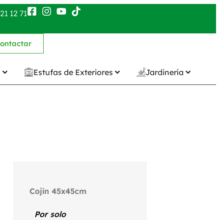
21 12 71
ontactar
n
Estufas de Exteriores
Jardinería
Cojín 45x45cm
Por solo