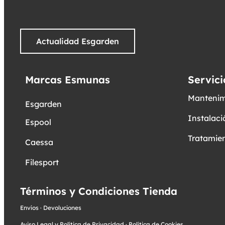
Actualidad Esgarden
Marcas Esmunas
Servici
Mantenim
Esgarden
Instalaci
Espool
Tratamien
Caessa
Filesport
Términos y Condiciones Tienda
Envíos
·
Devoluciones
Aviso Legal y Política de Privacidad
·
Política de Cookies