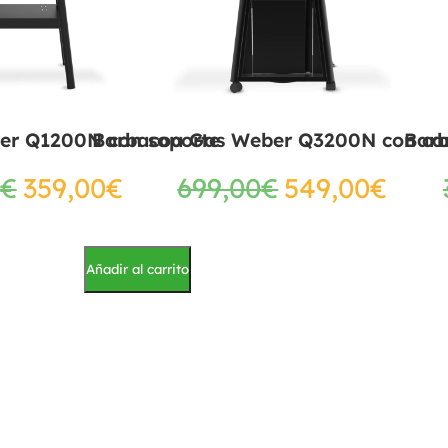
er Q1200N con soporte
Barbacoa Gas Weber Q3200N con ca
Bar
€
359,00
€
699,00
€
549,00
€
Añadir al carrito