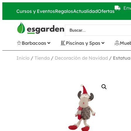
Env
Cursos y Eventos
Regalos
Actualidad
Ofertas
Barbacoas
Piscinas y Spas
Mueb
Inicio
/
Tienda
/
Decoración de Navidad
/ Estatua