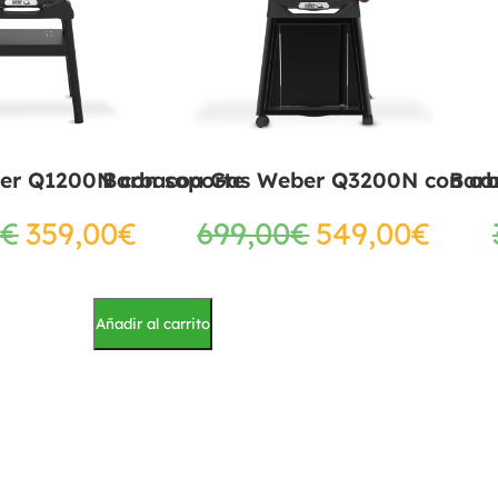
er Q1200N con soporte
Barbacoa Gas Weber Q3200N con ca
Bar
€
359,00
€
699,00
€
549,00
€
Añadir al carrito