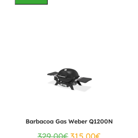
Barbacoa Gas Weber Q1200N
329,00
€
315,00
€