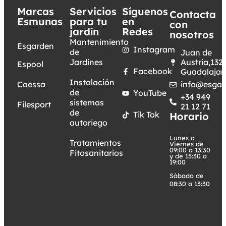
Marcas
Servicios
Síguenos
Contacta
Esmunas
para tu
en
con
jardín
Redes
nosotros
Mantenimiento
Esgarden
Instagram
de
Juan de
Jardines
Austria,132.
Espool
Facebook
Guadalajar
Instalación
Caessa
info@esgar
de
YouTube
+34 949
sistemas
Filesport
21 12 71
de
Tik Tok
Horario
autoriego
Lunes a
Tratamientos
Viernes de
09:00 a 13:30
Fitosanitarios
y de 15:30 a
19:00
Sábado de
08:30 a 13:30