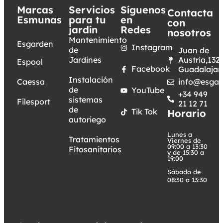
Marcas
Servicios
Síguenos
Contacta
Esmunas
para tu
en
con
jardín
Redes
nosotros
Mantenimiento
Esgarden
Instagram
de
Juan de
Jardines
Austria,132.
Espool
Facebook
Guadalajar
Instalación
Caessa
info@esgar
de
YouTube
+34 949
sistemas
Filesport
21 12 71
de
Tik Tok
Horario
autoriego
Lunes a
Tratamientos
Viernes de
09:00 a 13:30
Fitosanitarios
y de 15:30 a
19:00
Sábado de
08:30 a 13:30