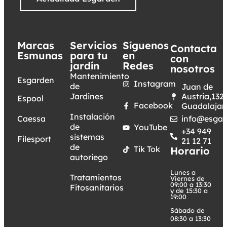
Marcas
Servicios
Síguenos
Contacta
Esmunas
para tu
en
con
jardín
Redes
nosotros
Mantenimiento
Esgarden
Instagram
de
Juan de
Jardines
Austria,132.
Espool
Facebook
Guadalajar
Instalación
Caessa
info@esgar
de
YouTube
+34 949
sistemas
Filesport
21 12 71
de
Tik Tok
Horario
autoriego
Lunes a
Tratamientos
Viernes de
09:00 a 13:30
Fitosanitarios
y de 15:30 a
19:00
Sábado de
08:30 a 13:30