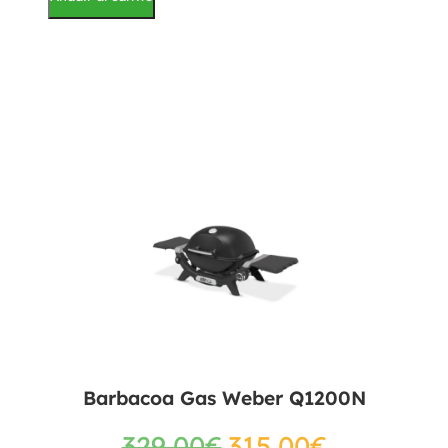
Barbacoa Gas Weber Q1200N
329,00
€
315,00
€