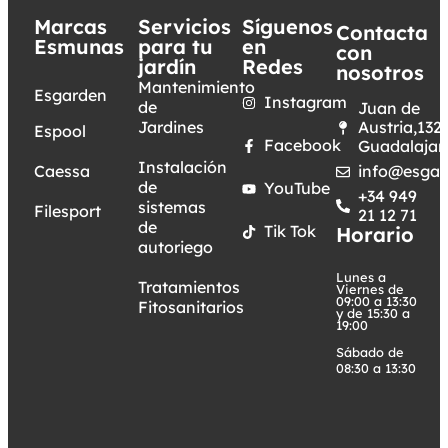
Marcas
Servicios
Síguenos
Contacta
Esmunas
para tu
en
con
jardín
Redes
nosotros
Mantenimiento
Esgarden
Instagram
de
Juan de
Jardines
Austria,132.
Espool
Facebook
Guadalajar
Instalación
Caessa
info@esgar
de
YouTube
+34 949
sistemas
Filesport
21 12 71
de
Tik Tok
Horario
autoriego
Lunes a
Tratamientos
Viernes de
09:00 a 13:30
Fitosanitarios
y de 15:30 a
19:00
Sábado de
08:30 a 13:30