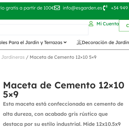
ío gratis a partir de 100€
info@esgarden.es
+34 949 
Mi Cuenta
C
les Para el Jardín y Terrazas
Decoración de Jardí
 Jardineras
/ Maceta de Cemento 12×10 5×9
Maceta de Cemento 12×10
5×9
Esta maceta está confeccionada en cemento de
alta dureza, con acabado gris rústico que
destaca por su estilo industrial. Mide 12x10.5x9