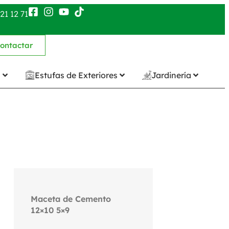
21 12 71
ontactar
n
Estufas de Exteriores
Jardinería
Maceta de Cemento
12×10 5×9