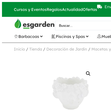
Env
Cursos y Eventos
Regalos
Actualidad
Ofertas
Barbacoas
Piscinas y Spas
Mueb
Inicio
/
Tienda
/
Decoración de Jardín
/
Macetas y