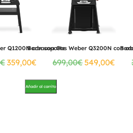
er Q1200N con soporte
Barbacoa Gas Weber Q3200N con ca
Bar
€
359,00
€
699,00
€
549,00
€
Añadir al carrito