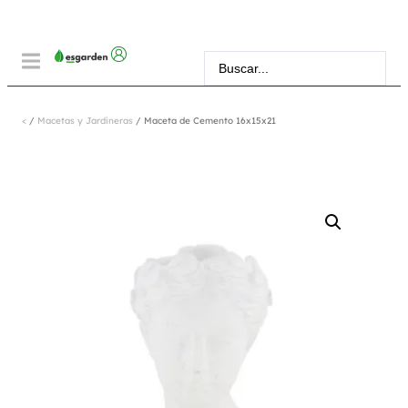
<
/
Macetas y Jardineras
/ Maceta de Cemento 16x15x21