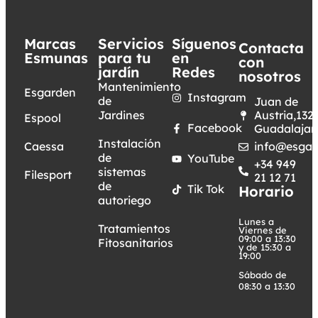
Marcas
Servicios
Síguenos
Contacta
Esmunas
para tu
en
con
jardín
Redes
nosotros
Mantenimiento
Esgarden
Instagram
de
Juan de
Jardines
Austria,132.
Espool
Facebook
Guadalajar
Instalación
Caessa
info@esgar
de
YouTube
+34 949
sistemas
Filesport
21 12 71
de
Tik Tok
Horario
autoriego
Lunes a
Tratamientos
Viernes de
09:00 a 13:30
Fitosanitarios
y de 15:30 a
19:00
Sábado de
08:30 a 13:30