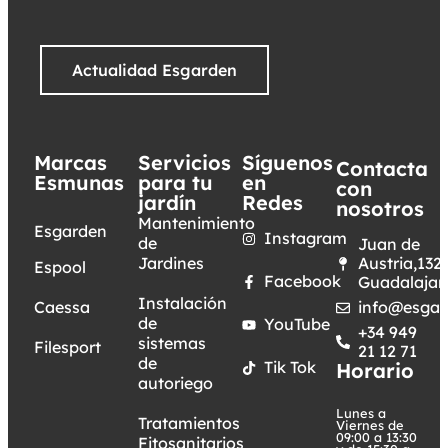
Actualidad Esgarden
Marcas
Servicios
Síguenos
Contacta
Esmunas
para tu
en
con
jardín
Redes
nosotros
Mantenimiento
Esgarden
Instagram
de
Juan de
Jardines
Austria,132.
Espool
Facebook
Guadalajar
Instalación
Caessa
info@esgar
de
YouTube
+34 949
sistemas
Filesport
21 12 71
de
Tik Tok
Horario
autoriego
Lunes a
Tratamientos
Viernes de
09:00 a 13:30
Fitosanitarios