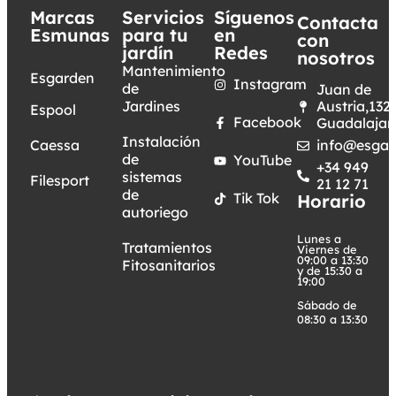
Marcas
Servicios
Síguenos
Contacta
Esmunas
para tu
en
con
jardín
Redes
nosotros
Mantenimiento
Esgarden
Instagram
de
Juan de
Jardines
Austria,132.
Espool
Facebook
Guadalajar
Instalación
Caessa
info@esgar
de
YouTube
+34 949
sistemas
Filesport
21 12 71
de
Tik Tok
Horario
autoriego
Lunes a
Tratamientos
Viernes de
09:00 a 13:30
Fitosanitarios
y de 15:30 a
19:00
Sábado de
08:30 a 13:30