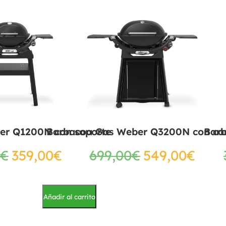
er Q1200N con soporte
Barbacoa Gas Weber Q3200N con ca
Bar
€
359,00
€
699,00
€
549,00
€
Añadir al carrito