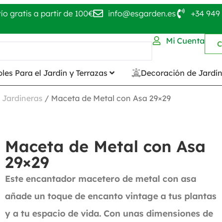
ío gratis a partir de 100€
info@esgarden.es
+34 949 
Mi Cuenta
C
les Para el Jardín y Terrazas
Decoración de Jardí
 Jardineras
/ Maceta de Metal con Asa 29×29
Maceta de Metal con Asa
29×29
Este encantador macetero de metal con asa
añade un toque de encanto vintage a tus plantas
y a tu espacio de vida. Con unas dimensiones de