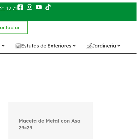
21 12 71
ontactar
n
Estufas de Exteriores
Jardinería
Maceta de Metal con Asa
29×29