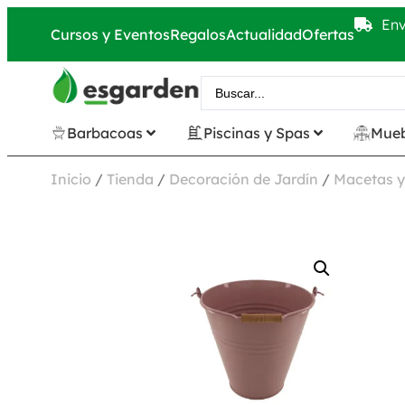
Env
Cursos y Eventos
Regalos
Actualidad
Ofertas
Barbacoas
Piscinas y Spas
Mueb
Inicio
/
Tienda
/
Decoración de Jardín
/
Macetas y