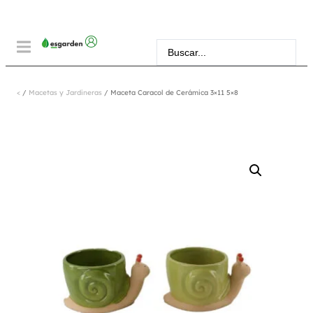
<
/
Macetas y Jardineras
/ Maceta Caracol de Cerámica 3×11 5×8