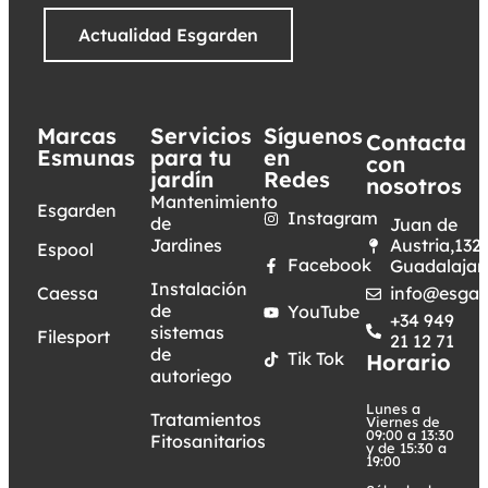
Actualidad Esgarden
Marcas
Servicios
Síguenos
Contacta
Esmunas
para tu
en
con
jardín
Redes
nosotros
Mantenimiento
Esgarden
Instagram
de
Juan de
Jardines
Austria,132.
Espool
Facebook
Guadalajar
Instalación
Caessa
info@esgar
de
YouTube
+34 949
sistemas
Filesport
21 12 71
de
Tik Tok
Horario
autoriego
Lunes a
Tratamientos
Viernes de
09:00 a 13:30
Fitosanitarios
y de 15:30 a
19:00