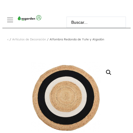
<
/
Artículos de Decoración
/ Alfombra Redonda de Yute y Algodón