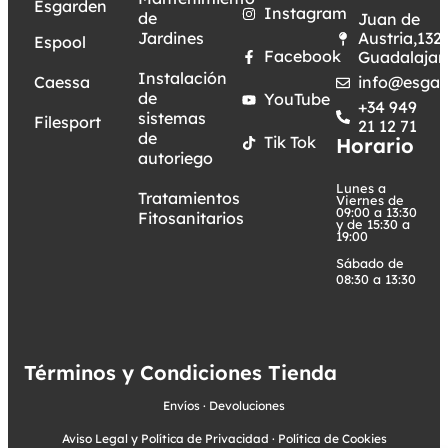
Esgarden
Instagram
de
Juan de
Jardines
Austria,132.
Espool
Facebook
Guadalajar
Instalación
Caessa
info@esgar
de
YouTube
+34 949
sistemas
Filesport
21 12 71
de
Tik Tok
Horario
autoriego
Lunes a
Tratamientos
Viernes de
09:00 a 13:30
Fitosanitarios
y de 15:30 a
19:00
Sábado de
08:30 a 13:30
Términos y Condiciones Tienda
Envíos
·
Devoluciones
Aviso Legal y Política de Privacidad
·
Política de Cookies