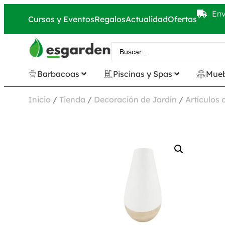
Env
Cursos y Eventos
Regalos
Actualidad
Ofertas
Barbacoas
Piscinas y Spas
Mueb
Inicio
/
Tienda
/
Decoración de Jardín
/
Artículos