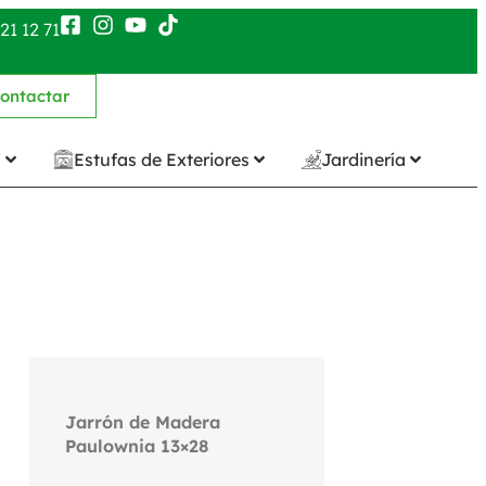
21 12 71
ontactar
n
Estufas de Exteriores
Jardinería
Jarrón de Madera
Paulownia 13×28