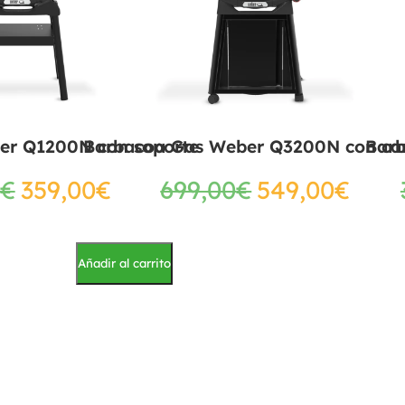
er Q1200N con soporte
Barbacoa Gas Weber Q3200N con ca
Bar
€
359,00
€
699,00
€
549,00
€
Añadir al carrito