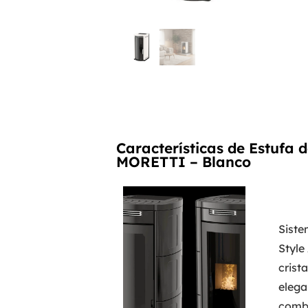
Características de Estufa
MORETTI – Blanco
Siste
Style
crist
elega
combi