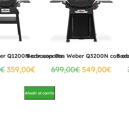
er Q1200N con soporte
Barbacoa Gas Weber Q3200N con ca
Bar
€
359,00
€
699,00
€
549,00
€
Añadir al carrito