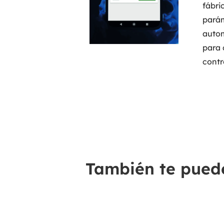
fábri
parám
autom
para 
contro
También te puede 