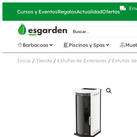
Env
Cursos y Eventos
Regalos
Actualidad
Ofertas
Barbacoas
Piscinas y Spas
Mueb
Inicio
/
Tienda
/
Estufas de Exteriores
/
Estufas de