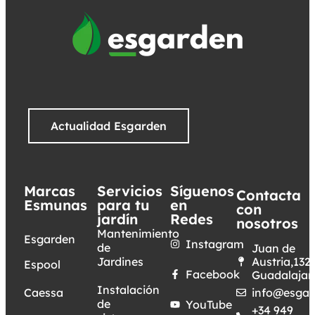
Actualidad Esgarden
Marcas
Servicios
Síguenos
Contacta
Esmunas
para tu
en
con
jardín
Redes
nosotros
Mantenimiento
Esgarden
Instagram
de
Juan de
Jardines
Austria,132.
Espool
Facebook
Guadalajar
Instalación
Caessa
info@esgar
de
YouTube
+34 949