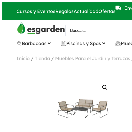
Env
Cursos y Eventos
Regalos
Actualidad
Ofertas
Barbacoas
Piscinas y Spas
Mueb
Inicio
/
Tienda
/
Muebles Para el Jardín y Terrazas