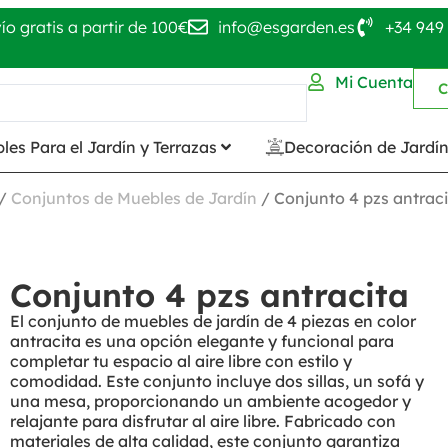
ío gratis a partir de 100€
info@esgarden.es
+34 949 
Mi Cuenta
C
les Para el Jardín y Terrazas
Decoración de Jardí
/
Conjuntos de Muebles de Jardín
/ Conjunto 4 pzs antrac
Conjunto 4 pzs antracita
El conjunto de muebles de jardín de 4 piezas en color
antracita es una opción elegante y funcional para
completar tu espacio al aire libre con estilo y
comodidad. Este conjunto incluye dos sillas, un sofá y
una mesa, proporcionando un ambiente acogedor y
relajante para disfrutar al aire libre. Fabricado con
materiales de alta calidad, este conjunto garantiza