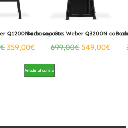
er Q1200N con soporte
Barbacoa Gas Weber Q3200N con ca
Bar
€
359,00
€
699,00
€
549,00
€
Añadir al carrito