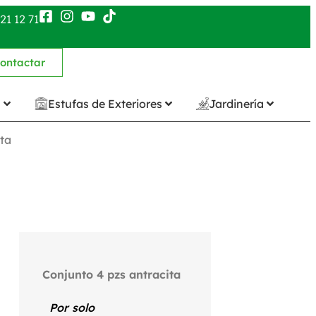
21 12 71
ontactar
n
Estufas de Exteriores
Jardinería
ita
Conjunto 4 pzs antracita
Por solo