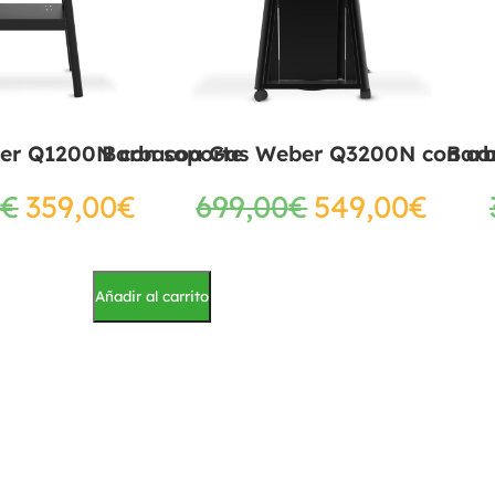
er Q1200N con soporte
Barbacoa Gas Weber Q3200N con ca
Bar
€
359,00
€
699,00
€
549,00
€
Añadir al carrito