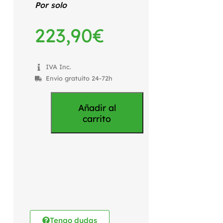
Por solo
223,90
€
IVA Inc.
Envío gratuíto 24-72h
Añadir al
carrito
Tengo dudas