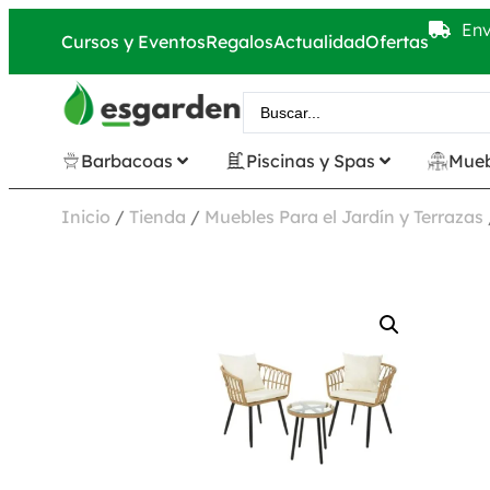
Env
Cursos y Eventos
Regalos
Actualidad
Ofertas
Barbacoas
Piscinas y Spas
Mueb
Inicio
/
Tienda
/
Muebles Para el Jardín y Terrazas