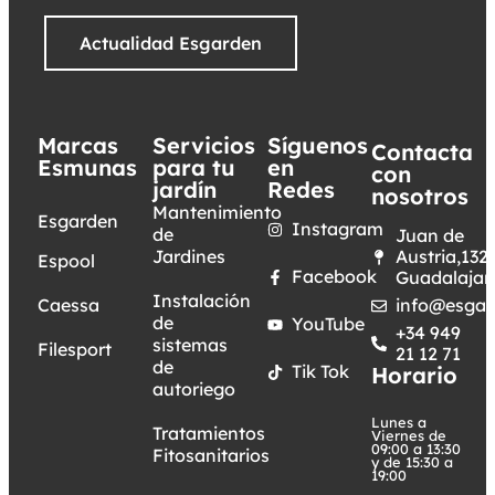
Actualidad Esgarden
Marcas
Servicios
Síguenos
Contacta
Esmunas
para tu
en
con
jardín
Redes
nosotros
Mantenimiento
Esgarden
Instagram
de
Juan de
Jardines
Austria,132.
Espool
Facebook
Guadalajar
Instalación
Caessa
info@esgar
de
YouTube
+34 949
sistemas
Filesport
21 12 71
de
Tik Tok
Horario
autoriego
Lunes a
Tratamientos
Viernes de
09:00 a 13:30
Fitosanitarios
y de 15:30 a
19:00