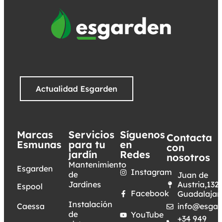
Actualidad Esgarden
Marcas
Servicios
Síguenos
Contacta
Esmunas
para tu
en
con
jardín
Redes
nosotros
Mantenimiento
Esgarden
Instagram
de
Juan de
Jardines
Austria,132.
Espool
Facebook
Guadalajar
Instalación
Caessa
info@esgar
de
YouTube
+34 949