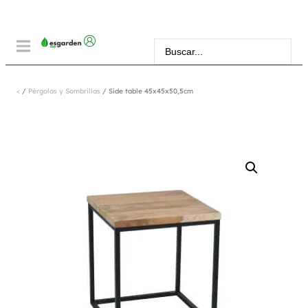
<
/
Pérgolas y Sombrillas
/ Side table 45x45x50,5cm