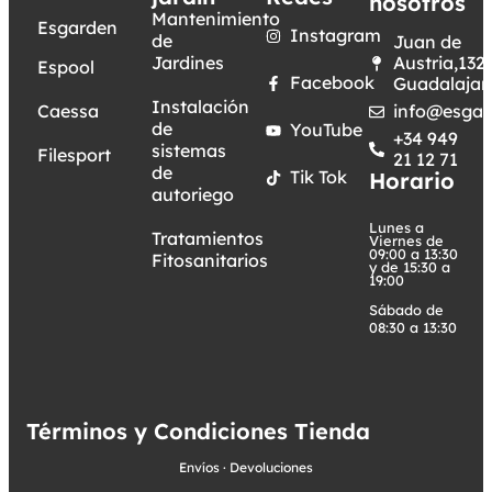
nosotros
Mantenimiento
Esgarden
Instagram
de
Juan de
Jardines
Austria,132.
Espool
Facebook
Guadalajar
Instalación
Caessa
info@esgar
de
YouTube
+34 949
sistemas
Filesport
21 12 71
de
Tik Tok
Horario
autoriego
Lunes a
Tratamientos
Viernes de
09:00 a 13:30
Fitosanitarios
y de 15:30 a
19:00
Sábado de
08:30 a 13:30
Términos y Condiciones Tienda
Envíos
·
Devoluciones