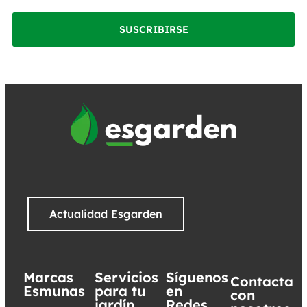
SUSCRIBIRSE
Actualidad Esgarden
Marcas
Servicios
Síguenos
Contacta
Esmunas
para tu
en
con
jardín
Redes