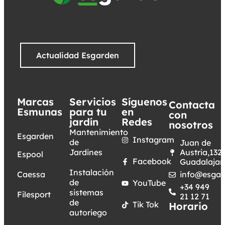
Actualidad Esgarden
Marcas
Servicios
Síguenos
Contacta
Esmunas
para tu
en
con
jardín
Redes
nosotros
Mantenimiento
Esgarden
Instagram
de
Juan de
Jardines
Austria,132.
Espool
Facebook
Guadalajar
Instalación
Caessa
info@esgar
de
YouTube
+34 949
sistemas
Filesport
21 12 71
de
Tik Tok
Horario
autoriego