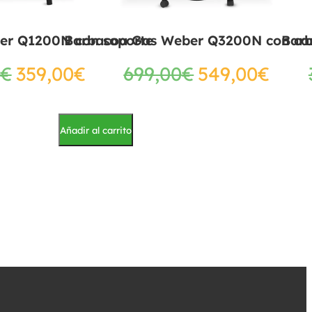
er Q1200N con soporte
Barbacoa Gas Weber Q3200N con ca
Bar
€
359,00
€
699,00
€
549,00
€
Añadir al carrito