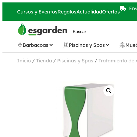
Env
Cursos y Eventos
Regalos
Actualidad
Ofertas
Barbacoas
Piscinas y Spas
Mueb
Inicio
/
Tienda
/
Piscinas y Spas
/
Tratamiento de 