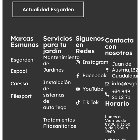
Actualidad Esgarden
Marcas
Servicios
Síguenos
Contacta
Esmunas
para tu
en
con
jardín
Redes
nosotros
Mantenimiento
Esgarden
Instagram
de
Juan de
Jardines
Austria,132.
Espool
Facebook
Guadalajar
Instalación
Caessa
info@esgar
de
YouTube
+34 949
sistemas
Filesport
21 12 71
de
Tik Tok
Horario
autoriego
Lunes a
Tratamientos
Viernes de
09:00 a 13:30
Fitosanitarios
y de 15:30 a
19:00
Sábado de