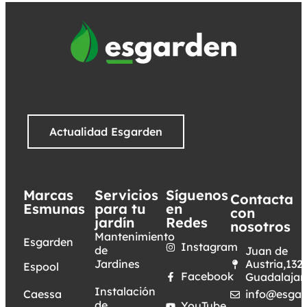
Actualidad Esgarden
Marcas
Servicios
Síguenos
Contacta
Esmunas
para tu
en
con
jardín
Redes
nosotros
Mantenimiento
Esgarden
Instagram
de
Juan de
Jardines
Austria,132.
Espool
Facebook
Guadalajar
Instalación
Caessa
info@esgar
de
YouTube