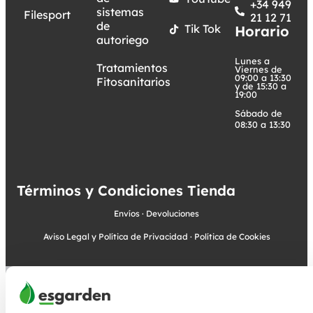
+34 949
sistemas
Filesport
21 12 71
de
Tik Tok
Horario
autoriego
Lunes a
Tratamientos
Viernes de
09:00 a 13:30
Fitosanitarios
y de 15:30 a
19:00
Sábado de
08:30 a 13:30
Términos y Condiciones Tienda
Envíos
·
Devoluciones
Aviso Legal y Política de Privacidad
·
Política de Cookies