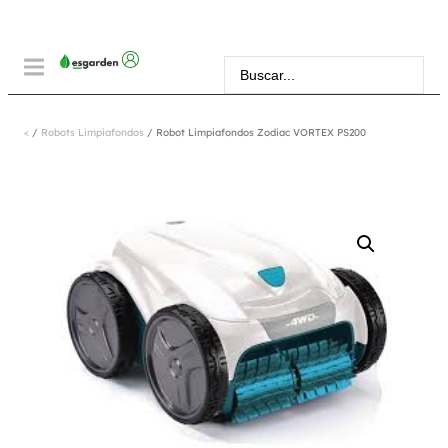
<
/
Robots Limpiafondos
/ Robot Limpiafondos Zodiac VORTEX PS200