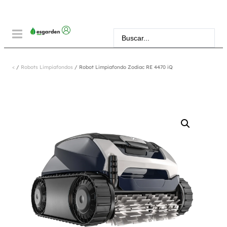
<
/
Robots Limpiafondos
/ Robot Limpiafondo Zodiac RE 4470 iQ