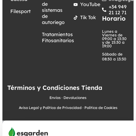
de
YouTube
+34 949
sistemas
Filesport
21 12 71
de
Tik Tok
Horario
autoriego
Lunes a
Tratamientos
Viernes de
09:00 a 13:30
Fitosanitarios
y de 15:30 a
19:00
Sábado de
08:30 a 13:30
Términos y Condiciones Tienda
Envíos
·
Devoluciones
Aviso Legal y Política de Privacidad
·
Política de Cookies