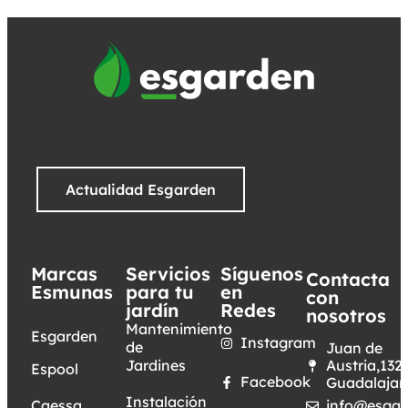
Actualidad Esgarden
Marcas
Servicios
Síguenos
Contacta
Esmunas
para tu
en
con
jardín
Redes
nosotros
Mantenimiento
Esgarden
Instagram
de
Juan de
Jardines
Austria,132.
Espool
Facebook
Guadalajar
Instalación
Caessa
info@esgar