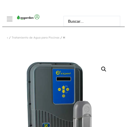
<
/
Tratamiento de Agua para Piscinas
/ H