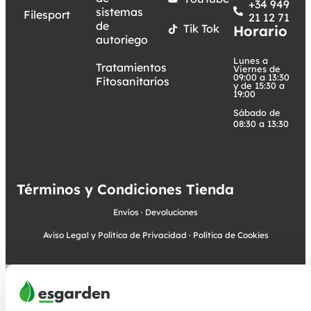
+34 949
sistemas
Filesport
21 12 71
de
Tik Tok
Horario
autoriego
Lunes a
Tratamientos
Viernes de
09:00 a 13:30
Fitosanitarios
y de 15:30 a
19:00
Sábado de
08:30 a 13:30
Términos y Condiciones Tienda
Envíos
·
Devoluciones
Aviso Legal y Política de Privacidad
·
Política de Cookies