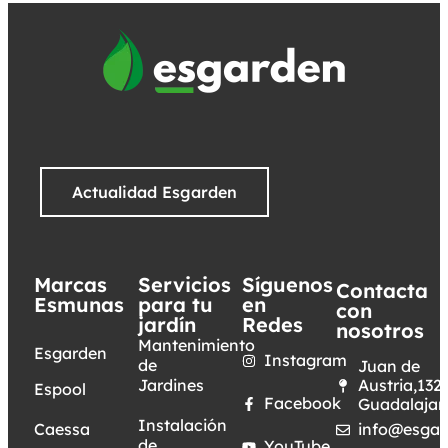
Actualidad Esgarden
Marcas
Servicios
Síguenos
Contacta
Esmunas
para tu
en
con
jardín
Redes
nosotros
Mantenimiento
Esgarden
Instagram
de
Juan de
Jardines
Austria,132.
Espool
Facebook
Guadalajar
Instalación
Caessa
info@esgar
de
YouTube