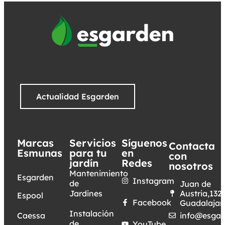
Actualidad Esgarden
Marcas
Servicios
Síguenos
Contacta
Esmunas
para tu
en
con
jardín
Redes
nosotros
Mantenimiento
Esgarden
Instagram
de
Juan de
Jardines
Austria,132.
Espool
Facebook
Guadalajar
Instalación
Caessa
info@esgar
de
YouTube