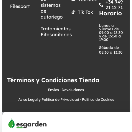
+34 949
sistemas
Filesport
21 12 71
de
Tik Tok
Horario
autoriego
Lunes a
Tratamientos
Viernes de
09:00 a 13:30
Fitosanitarios
y de 15:30 a
19:00
Sábado de
08:30 a 13:30
Términos y Condiciones Tienda
Envíos
·
Devoluciones
Aviso Legal y Política de Privacidad
·
Política de Cookies