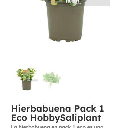
Hierbabuena Pack 1
Eco HobbySaliplant
La hierbabuena en pack 1 eco es una