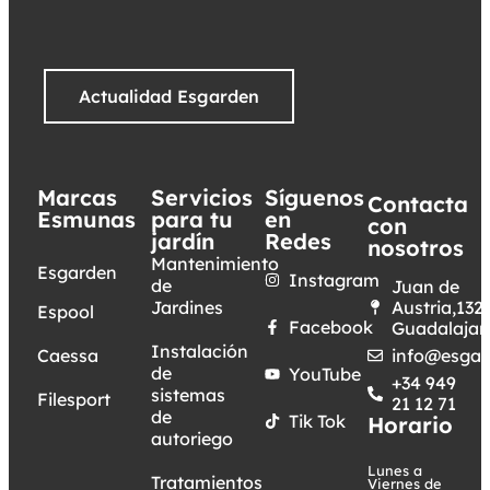
Actualidad Esgarden
Marcas
Servicios
Síguenos
Contacta
Esmunas
para tu
en
con
jardín
Redes
nosotros
Mantenimiento
Esgarden
Instagram
de
Juan de
Jardines
Austria,132.
Espool
Facebook
Guadalajar
Instalación
Caessa
info@esgar
de
YouTube
+34 949
sistemas
Filesport
21 12 71
de
Tik Tok
Horario
autoriego
Lunes a
Tratamientos
Viernes de