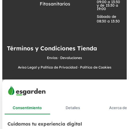
09:00 a 13:30
Fitosanitarios
y de 15:30 a
19:00
Sábado de
08:30 a 13:30
Términos y Condiciones Tienda
Envíos
·
Devoluciones
Aviso Legal y Política de Privacidad
·
Política de Cookies
Consentimiento
Detalles
Acerca de
Cuidamos tu experiencia digital