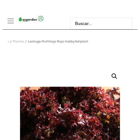
<
/
Plantas
/ Lechuga Multihoja Roja HobbySaliplant