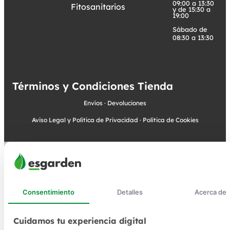
09:00 a 13:30
Fitosanitarios
y de 15:30 a
19:00
Sábado de
08:30 a 13:30
Términos y Condiciones Tienda
Envíos
·
Devoluciones
Aviso Legal y Política de Privacidad
·
Política de Cookies
Consentimiento
Detalles
Acerca de
Cuidamos tu experiencia digital