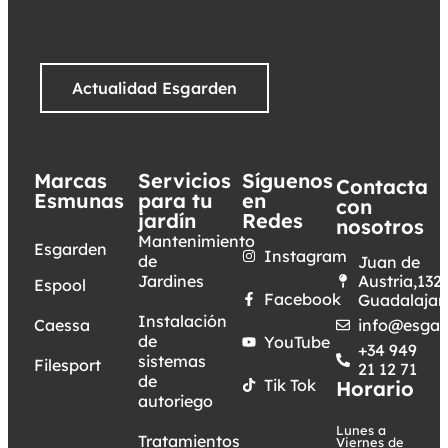
Actualidad Esgarden
Marcas
Servicios
Síguenos
Contacta
Esmunas
para tu
en
con
jardín
Redes
nosotros
Mantenimiento
Esgarden
Instagram
de
Juan de
Jardines
Austria,132.
Espool
Facebook
Guadalajar
Instalación
Caessa
info@esgar
de
YouTube
+34 949
sistemas
Filesport
21 12 71
de
Tik Tok
Horario
autoriego
Lunes a
Tratamientos
Viernes de