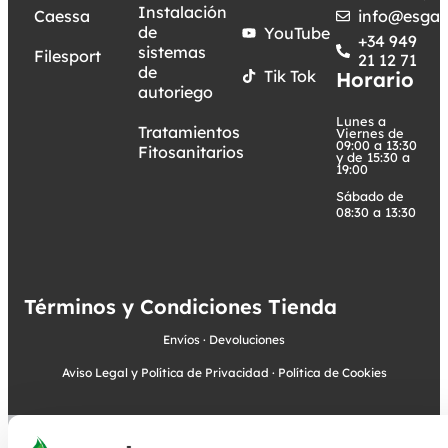
Instalación
Caessa
info@esgar
de
YouTube
+34 949
sistemas
Filesport
21 12 71
de
Tik Tok
Horario
autoriego
Lunes a
Tratamientos
Viernes de
09:00 a 13:30
Fitosanitarios
y de 15:30 a
19:00
Sábado de
08:30 a 13:30
Términos y Condiciones Tienda
Envíos
·
Devoluciones
Aviso Legal y Política de Privacidad
·
Política de Cookies