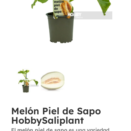
Melón Piel de Sapo
HobbySaliplant
El
melón piel de sapo
es una variedad