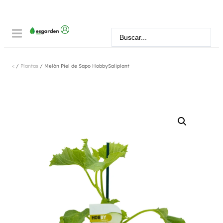
<
/
Plantas
/ Melón Piel de Sapo HobbySaliplant