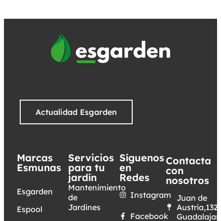
Actualidad Esgarden
Marcas
Servicios
Síguenos
Contacta
Esmunas
para tu
en
con
jardín
Redes
nosotros
Mantenimiento
Esgarden
Instagram
de
Juan de
Jardines
Austria,132.
Espool
Facebook
Guadalajar