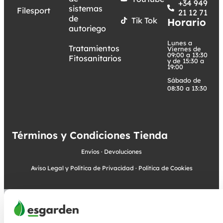
+34 949
sistemas
Filesport
21 12 71
de
Tik Tok
Horario
autoriego
Lunes a
Tratamientos
Viernes de
09:00 a 13:30
Fitosanitarios
y de 15:30 a
19:00
Sábado de
08:30 a 13:30
Términos y Condiciones Tienda
Envíos
·
Devoluciones
Aviso Legal y Política de Privacidad
·
Política de Cookies