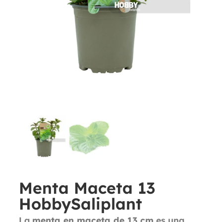
Menta Maceta 13
HobbySaliplant
La
menta en maceta de 13 cm
es una