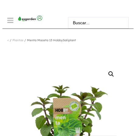
<
/
Plantas
/ Menta Maceta 13 HobbySaliplant