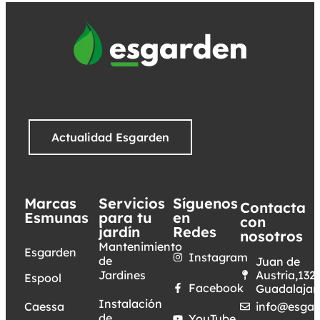
Actualidad Esgarden
Marcas
Servicios
Síguenos
Contacta
Esmunas
para tu
en
con
jardín
Redes
nosotros
Mantenimiento
Esgarden
Instagram
de
Juan de
Jardines
Austria,132.
Espool
Facebook
Guadalajar
Instalación
Caessa
info@esgar
de
YouTube