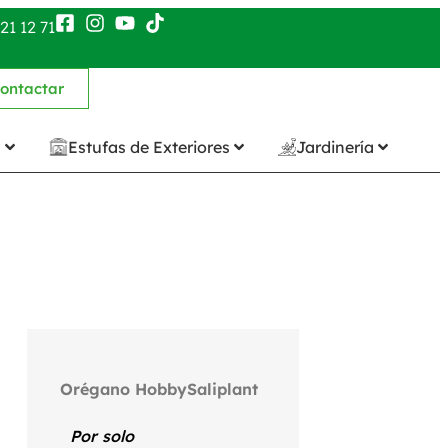
21 12 71
ontactar
n
Estufas de Exteriores
Jardinería
Orégano HobbySaliplant
Por solo