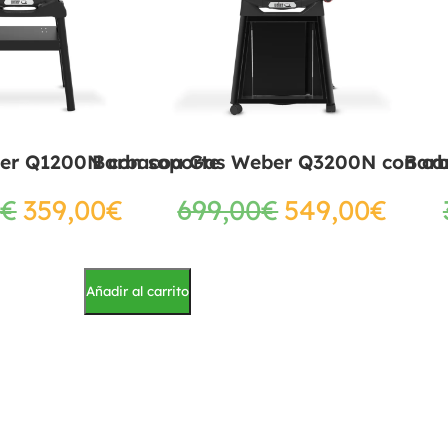
er Q1200N con soporte
Barbacoa Gas Weber Q3200N con ca
Bar
€
359,00
€
699,00
€
549,00
€
Añadir al carrito