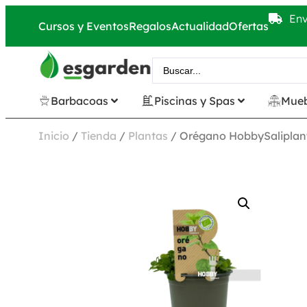
Env
Cursos y Eventos
Regalos
Actualidad
Ofertas
Barbacoas
Piscinas y Spas
Mueb
Inicio
/
Tienda
/
Plantas
/ Orégano HobbySaliplan