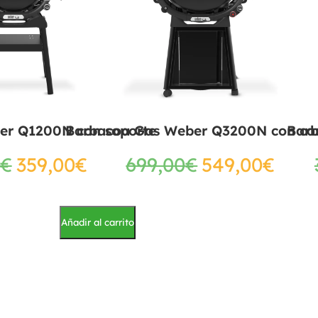
er Q1200N con soporte
Barbacoa Gas Weber Q3200N con ca
Bar
€
359,00
€
699,00
€
549,00
€
Añadir al carrito