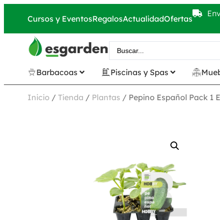
Env
Cursos y Eventos
Regalos
Actualidad
Ofertas
Barbacoas
Piscinas y Spas
Mueb
Inicio
/
Tienda
/
Plantas
/ Pepino Español Pack 1 