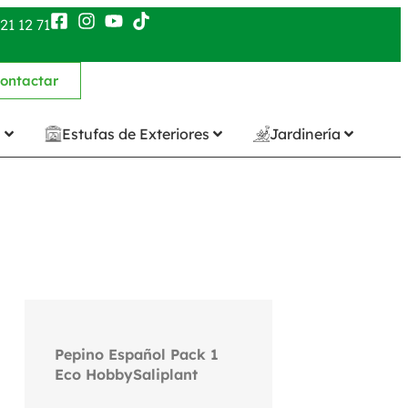
21 12 71
ontactar
n
Estufas de Exteriores
Jardinería
Pepino Español Pack 1
Eco HobbySaliplant