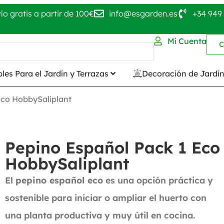
ío gratis a partir de 100€
info@esgarden.es
+34 949 
Mi Cuenta
C
les Para el Jardín y Terrazas
Decoración de Jardí
Eco HobbySaliplant
Pepino Español Pack 1 Eco
HobbySaliplant
El
pepino español eco
es una opción práctica y
sostenible para iniciar o ampliar el huerto con
una planta productiva y muy útil en cocina.