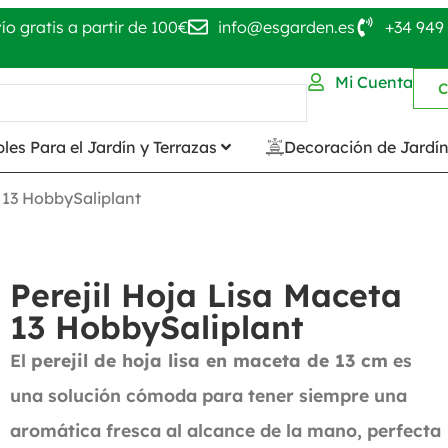
ío gratis a partir de 100€
info@esgarden.es
+34 949 
Mi Cuenta
C
les Para el Jardín y Terrazas
Decoración de Jardí
a 13 HobbySaliplant
Perejil Hoja Lisa Maceta
13 HobbySaliplant
El
perejil de hoja lisa en maceta de 13 cm
es
una solución cómoda para tener siempre una
aromática fresca al alcance de la mano, perfecta