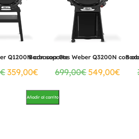
er Q1200N con soporte
Barbacoa Gas Weber Q3200N con ca
Bar
€
359,00
€
699,00
€
549,00
€
Añadir al carrito