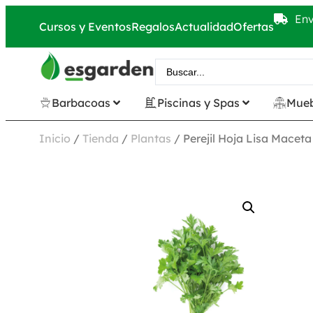
Env
Cursos y Eventos
Regalos
Actualidad
Ofertas
Barbacoas
Piscinas y Spas
Mueb
Inicio
/
Tienda
/
Plantas
/ Perejil Hoja Lisa Macet