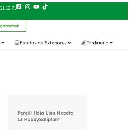
21 12 71
ontactar
n
Estufas de Exteriores
Jardinería
Perejil Hoja Lisa Maceta
13 HobbySaliplant