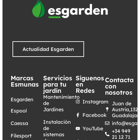
Actualidad Esgarden
Marcas
Servicios
Síguenos
Contacta
Esmunas
para tu
en
con
jardín
Redes
nosotros
Mantenimiento
Esgarden
Instagram
de
Juan de
Jardines
Austria,132.
Espool
Facebook
Guadalajar
Instalación
Caessa
info@esgar
de
YouTube
+34 949
sistemas
Filesport
21 12 71