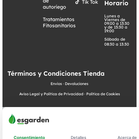
de
Tik Tok
Horario
autoriego
Lunes a
Tratamientos
Viernes de
09:00 a 13:30
Fitosanitarios
y de 15:30 a
19:00
Sábado de
08:30 a 13:30
Términos y Condiciones Tienda
Envíos
·
Devoluciones
Aviso Legal y Política de Privacidad
·
Política de Cookies
Consentimiento
Detalles
Acerca de