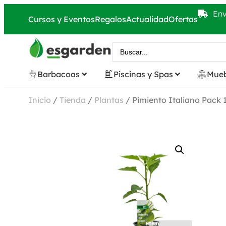
Env
Cursos y Eventos
Regalos
Actualidad
Ofertas
Barbacoas
Piscinas y Spas
Mueb
Inicio
/
Tienda
/
Plantas
/ Pimiento Italiano Pack 