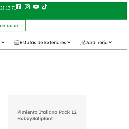
21 12 71
ontactar
n
Estufas de Exteriores
Jardinería
Pimiento Italiano Pack 12
HobbySaliplant