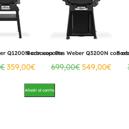
er Q1200N con soporte
Barbacoa Gas Weber Q3200N con ca
Bar
€
359,00
€
699,00
€
549,00
€
Añadir al carrito